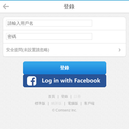
登錄
安全提問(未設置請忽略)
登錄
首頁
|
登錄
|
註冊
標準版
|
觸屏版
|
電腦版
|
客戶端
© Comsenz Inc.