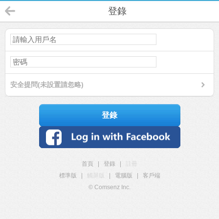
登錄
安全提問(未設置請忽略)
登錄
首頁
|
登錄
|
註冊
標準版
|
觸屏版
|
電腦版
|
客戶端
© Comsenz Inc.