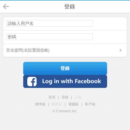
登錄
安全提問(未設置請忽略)
登錄
首頁
|
登錄
|
註冊
標準版
|
觸屏版
|
電腦版
|
客戶端
© Comsenz Inc.