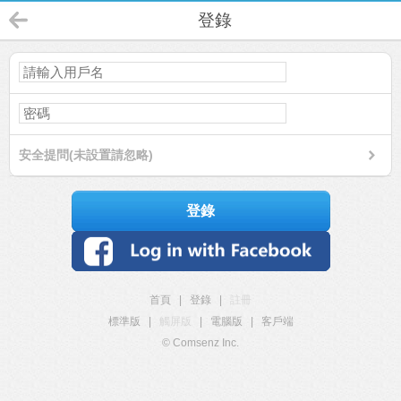
登錄
安全提問(未設置請忽略)
登錄
首頁
|
登錄
|
註冊
標準版
|
觸屏版
|
電腦版
|
客戶端
© Comsenz Inc.