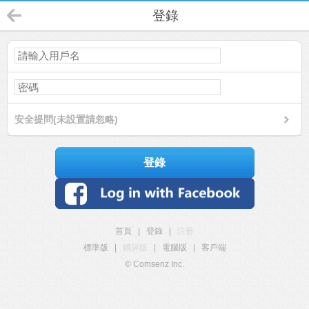
登錄
安全提問(未設置請忽略)
登錄
首頁
|
登錄
|
註冊
標準版
|
觸屏版
|
電腦版
|
客戶端
© Comsenz Inc.