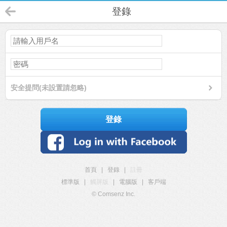
登錄
安全提問(未設置請忽略)
登錄
首頁
|
登錄
|
註冊
標準版
|
觸屏版
|
電腦版
|
客戶端
© Comsenz Inc.