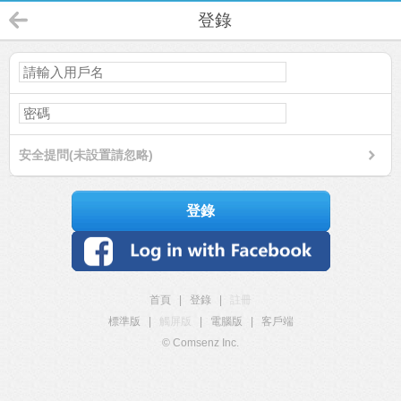
登錄
安全提問(未設置請忽略)
登錄
首頁
|
登錄
|
註冊
標準版
|
觸屏版
|
電腦版
|
客戶端
© Comsenz Inc.