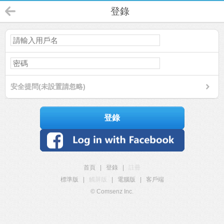
登錄
安全提問(未設置請忽略)
登錄
首頁
|
登錄
|
註冊
標準版
|
觸屏版
|
電腦版
|
客戶端
© Comsenz Inc.