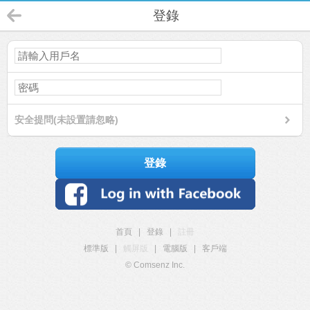
登錄
安全提問(未設置請忽略)
登錄
首頁
|
登錄
|
註冊
標準版
|
觸屏版
|
電腦版
|
客戶端
© Comsenz Inc.