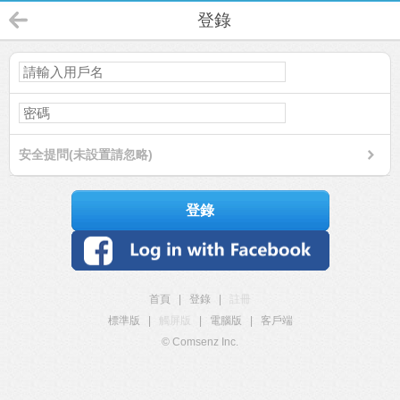
登錄
安全提問(未設置請忽略)
登錄
首頁
|
登錄
|
註冊
標準版
|
觸屏版
|
電腦版
|
客戶端
© Comsenz Inc.