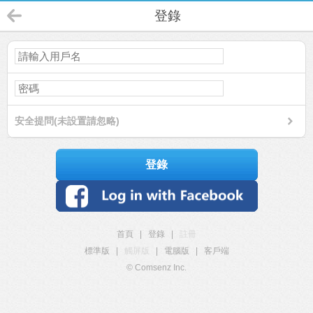
登錄
安全提問(未設置請忽略)
登錄
首頁
|
登錄
|
註冊
標準版
|
觸屏版
|
電腦版
|
客戶端
© Comsenz Inc.