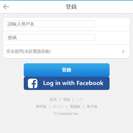
登錄
安全提問(未設置請忽略)
登錄
首頁
|
登錄
|
註冊
標準版
|
觸屏版
|
電腦版
|
客戶端
© Comsenz Inc.