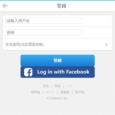
登錄
安全提問(未設置請忽略)
登錄
首頁
|
登錄
|
註冊
標準版
|
觸屏版
|
電腦版
|
客戶端
© Comsenz Inc.