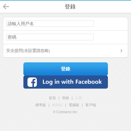
登錄
安全提問(未設置請忽略)
登錄
首頁
|
登錄
|
註冊
標準版
|
觸屏版
|
電腦版
|
客戶端
© Comsenz Inc.