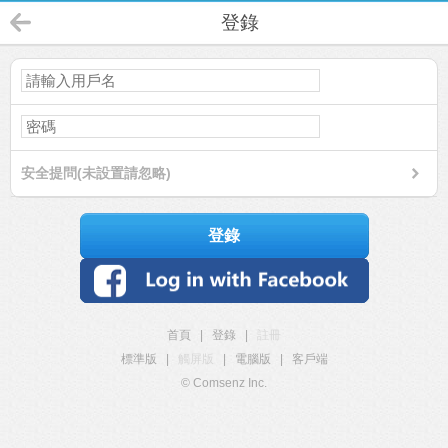
登錄
安全提問(未設置請忽略)
登錄
首頁
|
登錄
|
註冊
標準版
|
觸屏版
|
電腦版
|
客戶端
© Comsenz Inc.