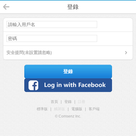
登錄
安全提問(未設置請忽略)
登錄
首頁
|
登錄
|
註冊
標準版
|
觸屏版
|
電腦版
|
客戶端
© Comsenz Inc.