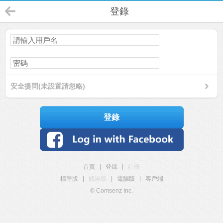
登錄
安全提問(未設置請忽略)
登錄
首頁
|
登錄
|
註冊
標準版
|
觸屏版
|
電腦版
|
客戶端
© Comsenz Inc.