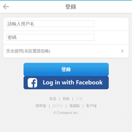
登錄
安全提問(未設置請忽略)
登錄
首頁
|
登錄
|
註冊
標準版
|
觸屏版
|
電腦版
|
客戶端
© Comsenz Inc.