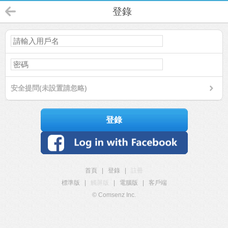
登錄
安全提問(未設置請忽略)
登錄
首頁
|
登錄
|
註冊
標準版
|
觸屏版
|
電腦版
|
客戶端
© Comsenz Inc.