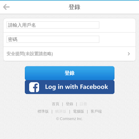
登錄
安全提問(未設置請忽略)
登錄
首頁
|
登錄
|
註冊
標準版
|
觸屏版
|
電腦版
|
客戶端
© Comsenz Inc.