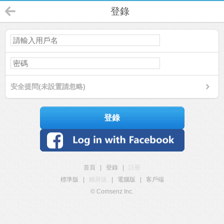
登錄
安全提問(未設置請忽略)
登錄
首頁
|
登錄
|
註冊
標準版
|
觸屏版
|
電腦版
|
客戶端
© Comsenz Inc.