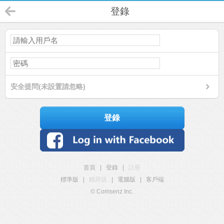
登錄
安全提問(未設置請忽略)
登錄
首頁
|
登錄
|
註冊
標準版
|
觸屏版
|
電腦版
|
客戶端
© Comsenz Inc.