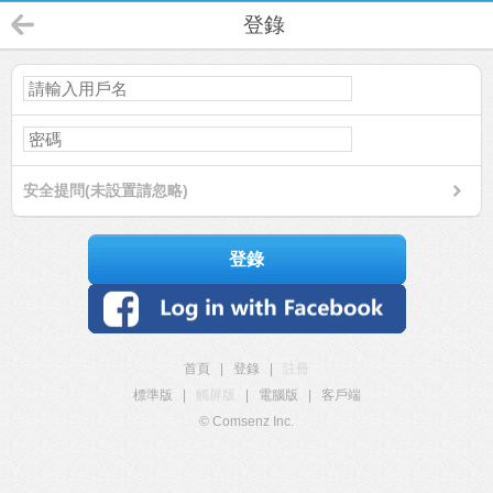
登錄
安全提問(未設置請忽略)
登錄
首頁
|
登錄
|
註冊
標準版
|
觸屏版
|
電腦版
|
客戶端
© Comsenz Inc.