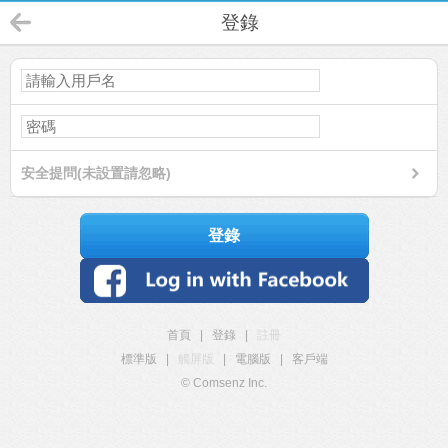
登錄
安全提問(未設置請忽略)
登錄
首頁
|
登錄
|
註冊
標準版
|
觸屏版
|
電腦版
|
客戶端
© Comsenz Inc.