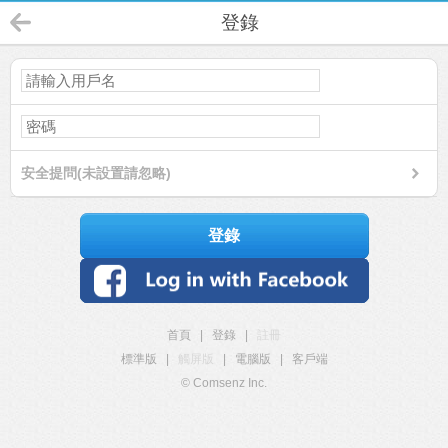
登錄
安全提問(未設置請忽略)
登錄
首頁
|
登錄
|
註冊
標準版
|
觸屏版
|
電腦版
|
客戶端
© Comsenz Inc.