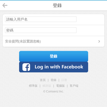
登錄
安全提問(未設置請忽略)
登錄
首頁
|
登錄
|
註冊
標準版
|
觸屏版
|
電腦版
|
客戶端
© Comsenz Inc.