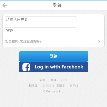
登錄
安全提問(未設置請忽略)
登錄
首頁
|
登錄
|
註冊
標準版
|
觸屏版
|
電腦版
|
客戶端
© Comsenz Inc.