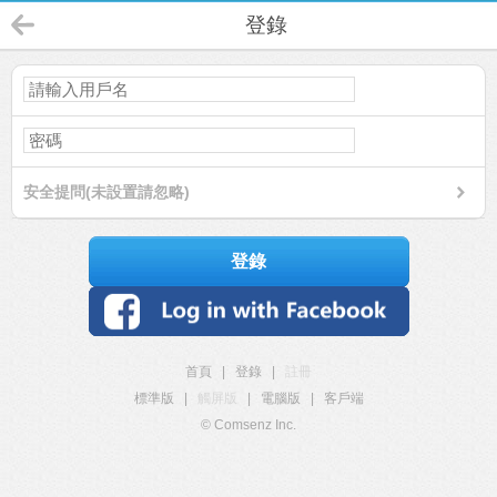
登錄
安全提問(未設置請忽略)
登錄
首頁
|
登錄
|
註冊
標準版
|
觸屏版
|
電腦版
|
客戶端
© Comsenz Inc.