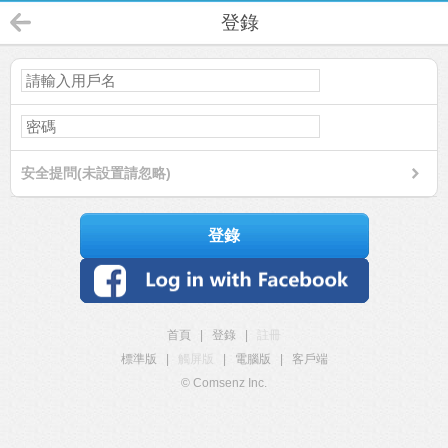
登錄
安全提問(未設置請忽略)
登錄
首頁
|
登錄
|
註冊
標準版
|
觸屏版
|
電腦版
|
客戶端
© Comsenz Inc.