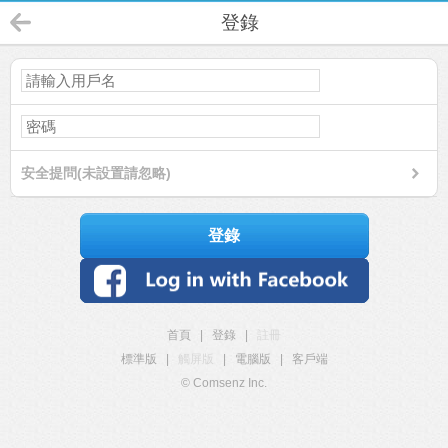
登錄
安全提問(未設置請忽略)
登錄
首頁
|
登錄
|
註冊
標準版
|
觸屏版
|
電腦版
|
客戶端
© Comsenz Inc.