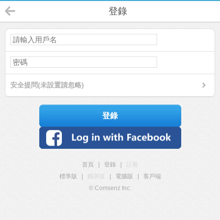
登錄
安全提問(未設置請忽略)
登錄
首頁
|
登錄
|
註冊
標準版
|
觸屏版
|
電腦版
|
客戶端
© Comsenz Inc.