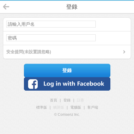
登錄
安全提問(未設置請忽略)
登錄
首頁
|
登錄
|
註冊
標準版
|
觸屏版
|
電腦版
|
客戶端
© Comsenz Inc.