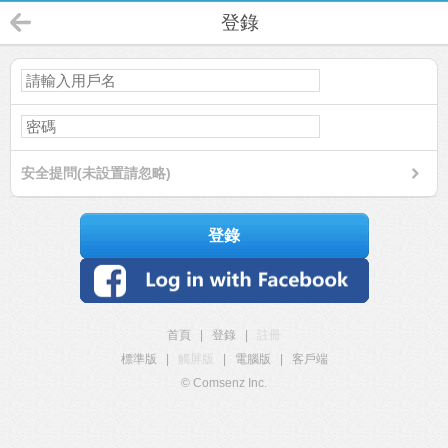
登錄
安全提問(未設置請忽略)
登錄
首頁
|
登錄
|
註冊
標準版
|
觸屏版
|
電腦版
|
客戶端
© Comsenz Inc.