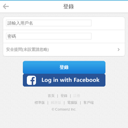
登錄
安全提問(未設置請忽略)
登錄
首頁
|
登錄
|
註冊
標準版
|
觸屏版
|
電腦版
|
客戶端
© Comsenz Inc.