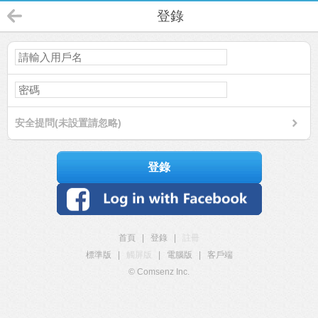
登錄
安全提問(未設置請忽略)
登錄
首頁
|
登錄
|
註冊
標準版
|
觸屏版
|
電腦版
|
客戶端
© Comsenz Inc.