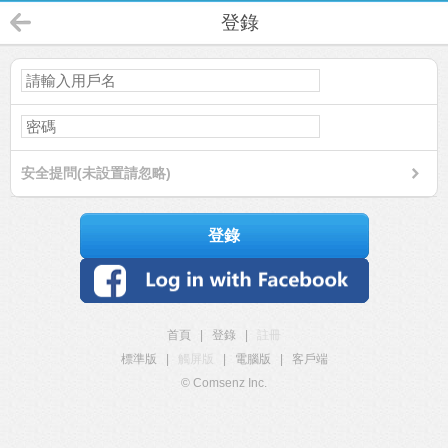
登錄
安全提問(未設置請忽略)
登錄
首頁
|
登錄
|
註冊
標準版
|
觸屏版
|
電腦版
|
客戶端
© Comsenz Inc.