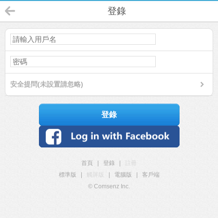
登錄
安全提問(未設置請忽略)
登錄
首頁
|
登錄
|
註冊
標準版
|
觸屏版
|
電腦版
|
客戶端
© Comsenz Inc.