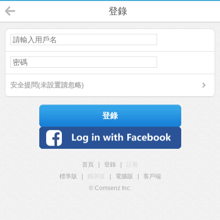
登錄
安全提問(未設置請忽略)
登錄
首頁
|
登錄
|
註冊
標準版
|
觸屏版
|
電腦版
|
客戶端
© Comsenz Inc.