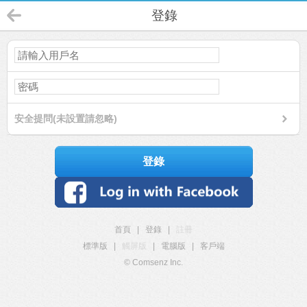
登錄
安全提問(未設置請忽略)
登錄
首頁
|
登錄
|
註冊
標準版
|
觸屏版
|
電腦版
|
客戶端
© Comsenz Inc.