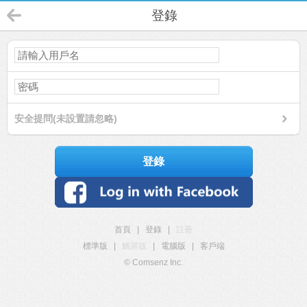
登錄
安全提問(未設置請忽略)
登錄
首頁
|
登錄
|
註冊
標準版
|
觸屏版
|
電腦版
|
客戶端
© Comsenz Inc.