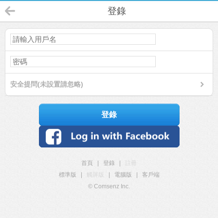
登錄
安全提問(未設置請忽略)
登錄
首頁
|
登錄
|
註冊
標準版
|
觸屏版
|
電腦版
|
客戶端
© Comsenz Inc.