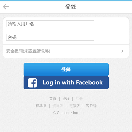
登錄
安全提問(未設置請忽略)
登錄
首頁
|
登錄
|
註冊
標準版
|
觸屏版
|
電腦版
|
客戶端
© Comsenz Inc.