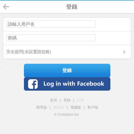
登錄
安全提問(未設置請忽略)
登錄
首頁
|
登錄
|
註冊
標準版
|
觸屏版
|
電腦版
|
客戶端
© Comsenz Inc.