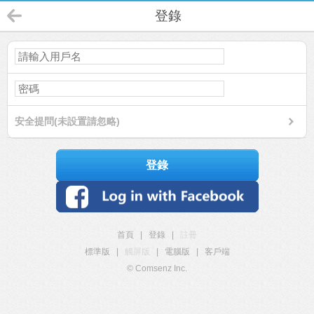
登錄
安全提問(未設置請忽略)
登錄
首頁
|
登錄
|
註冊
標準版
|
觸屏版
|
電腦版
|
客戶端
© Comsenz Inc.