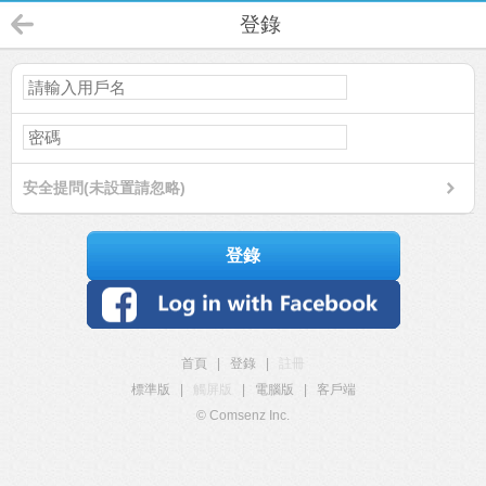
登錄
安全提問(未設置請忽略)
登錄
首頁
|
登錄
|
註冊
標準版
|
觸屏版
|
電腦版
|
客戶端
© Comsenz Inc.