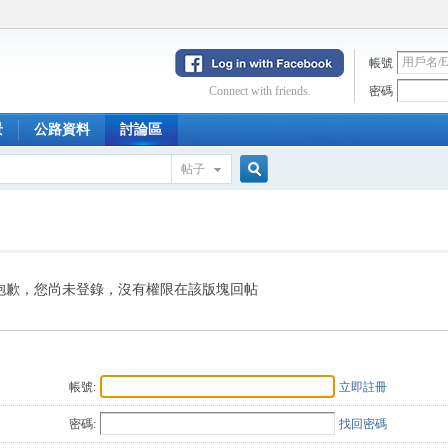
帳號
Connect with friends.
密碼
景
公路資料
討論區
帖子
搜
索
抱歉，您尚未登錄，沒有權限在該版塊回帖
帳號:
立即註冊
密碼:
找回密碼