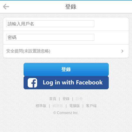
登錄
安全提問(未設置請忽略)
登錄
首頁
|
登錄
|
註冊
標準版
|
觸屏版
|
電腦版
|
客戶端
© Comsenz Inc.