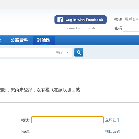
帳號
Connect with friends.
密碼
景
公路資料
討論區
帖子
搜
索
抱歉，您尚未登錄，沒有權限在該版塊回帖
帳號:
立即註冊
密碼:
找回密碼