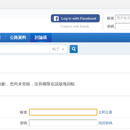
帳號
Connect with friends.
密碼
景
公路資料
討論區
帖子
搜
索
抱歉，您尚未登錄，沒有權限在該版塊回帖
帳號:
立即註冊
密碼:
找回密碼