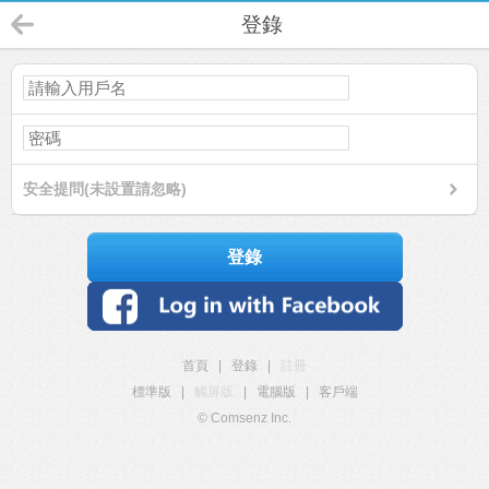
登錄
安全提問(未設置請忽略)
登錄
首頁
|
登錄
|
註冊
標準版
|
觸屏版
|
電腦版
|
客戶端
© Comsenz Inc.